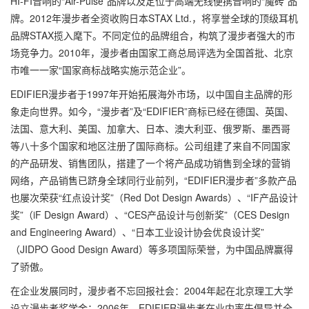
HI-FI音响的“Air-Pulse”品牌以及定位于高端无线便携音响的“魔砖”品
牌。2012年漫步者全资收购日本STAX Ltd.，将享誉全球的顶级耳机
品牌STAX揽入麾下。不同定位的品牌组合，构筑了漫步者强大的市
场竞争力。2010年，漫步者由国家工商总局评选为全国首批、北京
市唯一一家“国家商标战略实施示范企业”。
EDIFIER漫步者于1997年开始拓展海外市场，以中国自主品牌的形
象走向世界。如今，“漫步者”及“EDIFIER”商标已经在德国、英国、
法国、意大利、美国、加拿大、日本、澳大利亚、俄罗斯、墨西哥
等八十多个国家和地区注册了国际商标。公司组建了来自不同国家
的产品研发、销售团队，搭建了一个将产品成功销售到全球的营销
网络，产品销售已跻身全球同行业前列，“EDIFIER漫步者”多款产品
也屡次荣获“红点设计奖”（Red Dot Design Awards）、“IF产品设计
奖”（iF Design Award）、“CES产品设计与创新奖”（CES Design
and Engineering Award）、“日本工业设计协会优良设计奖”
（JIDPO Good Design Award）等多项国际荣誉，为中国品牌赢得
了骄傲。
在企业发展同时，漫步者不忘回报社会：2004年起在北京理工大学
设立漫步者奖学金；2006年，EDIFIER漫步者在业内率先倡导并全