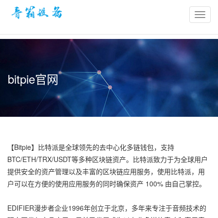
bitpie
官
网-
比
特
bitpie官网
派
冷
钱
包-
比
特
【Bitpie】比特派是全球领先的去中心化多链钱包，支持
派
BTC/ETH/TRX/USDT等多种区块链资产。比特派致力于为全球用户
钱
提供安全的资产管理以及丰富的区块链应用服务，使用比特派，用
包
户可以在方便的使用应用服务的同时确保资产 100% 由自己掌控。
官
网
EDIFIER漫步者企业1996年创立于北京，多年来专注于音频技术的
网