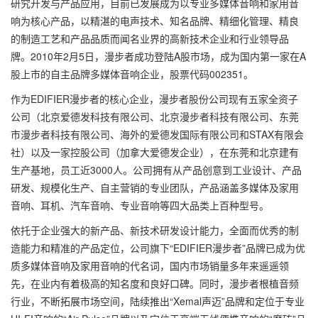
研究开发与产品应用，目前已发展成为以专业多媒体音响和家用音
址
响为核心产品，以精湛的电声技术、知名品牌、精细化管理、精良
的制造工艺和产品品质而闻名业界的高新技术企业和行业领导品
牌。2010年2月5日，漫步者成功登陆A股市场，成为国内第一家在A
股上市的自主品牌多媒体音响企业，股票代码002351。
作为EDIFIER漫步者的核心企业，漫步者股份公司现有五家全资子
公司（北京爱德发科技有限公司、北京漫步者科技有限公司、东莞
市漫步者科技有限公司、海外的爱德发国际有限公司和STAX有限会
社）以及一家控股公司（加拿大爱德发企业），在东莞和北京建有
生产基地，员工近3000人。公司拥有从产品创意到工业设计、产品
研发、规模化生产、自主营销的专业团队，产品涵盖多媒体及家用
音响、耳机、汽车音响、专业音响等四大品类上百种型号。
依托于企业强大的新产品、新技术研发设计能力，全面而优秀的制
造能力和精准的产品定位，公司旗下“EDIFIER漫步者”品牌已成为优
质多媒体音响及家用音响的代名词，国内市场销量多年来遥遥领
先，在业内有着极高的知名度和良好口碑。同时，漫步者根植音频
行业，不断拓展市场空间，陆续推出“Xemal声迈”品牌和定位于专业